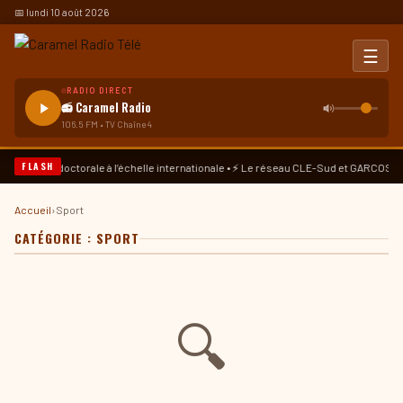
📅 lundi 10 août 2026
☰
RADIO DIRECT
📻 Caramel Radio
106.5 FM • TV Chaîne 4
FLASH
se doctorale à l’échelle internationale • ⚡ Le réseau CLE-Sud et GARCOS-Haïti plaide
Accueil
›
Sport
CATÉGORIE :
SPORT
🔍