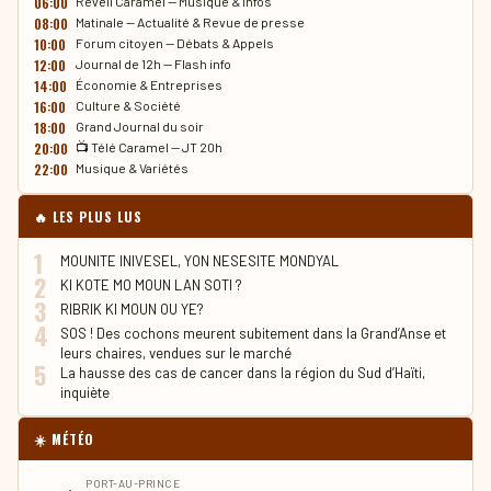
06:00
Réveil Caramel — Musique & Infos
08:00
Matinale — Actualité & Revue de presse
10:00
Forum citoyen — Débats & Appels
12:00
Journal de 12h — Flash info
14:00
Économie & Entreprises
16:00
Culture & Société
18:00
Grand Journal du soir
20:00
📺 Télé Caramel — JT 20h
22:00
Musique & Variétés
🔥 LES PLUS LUS
1
MOUNITE INIVESEL, YON NESESITE MONDYAL
2
KI KOTE MO MOUN LAN SOTI ?
3
RIBRIK KI MOUN OU YE?
4
SOS ! Des cochons meurent subitement dans la Grand’Anse et
leurs chaires, vendues sur le marché
5
La hausse des cas de cancer dans la région du Sud d’Haïti,
inquiète
☀️ MÉTÉO
PORT-AU-PRINCE