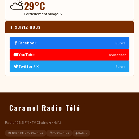
⛅
29°C
Partiellement nuageux
📱 SUIVEZ-NOUS
Facebook
Suivre
YouTube
S'abonner
Twitter / X
Suivre
Caramel Radio Télé
Radio 106.5 FM • TV Chaîne 4 • Haïti
📻 106.5 FM • TV Chaîne 4
📺 TV Chaîne 4
🌐 Online