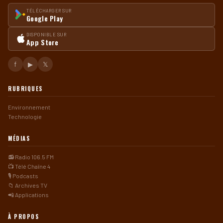
TÉLÉCHARGER SUR
Google Play
DISPONIBLE SUR
App Store
f
▶
𝕏
RUBRIQUES
Environnement
Technologie
MÉDIAS
📻 Radio 106.5 FM
📺 Télé Chaîne 4
🎙️ Podcasts
📁 Archives TV
📲 Applications
À PROPOS