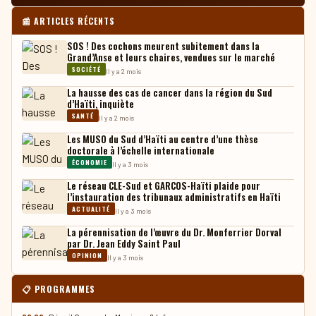
📰 ARTICLES RÉCENTS
SOS ! Des cochons meurent subitement dans la
Grand’Anse et leurs chaires, vendues sur le marché
SOCIÉTÉ
Il y a 2 mois
La hausse des cas de cancer dans la région du Sud
d’Haïti, inquiète
SANTÉ
Il y a 2 mois
Les MUSO du Sud d’Haïti au centre d’une thèse
doctorale à l’échelle internationale
ÉCONOMIE
Il y a 3 mois
Le réseau CLE-Sud et GARCOS-Haïti plaide pour
l’instauration des tribunaux administratifs en Haïti
ACTUALITÉ
Il y a 3 mois
La pérennisation de l’œuvre du Dr. Monferrier Dorval
par Dr. Jean Eddy Saint Paul
OPINION
Il y a 3 mois
📋 PROGRAMMES