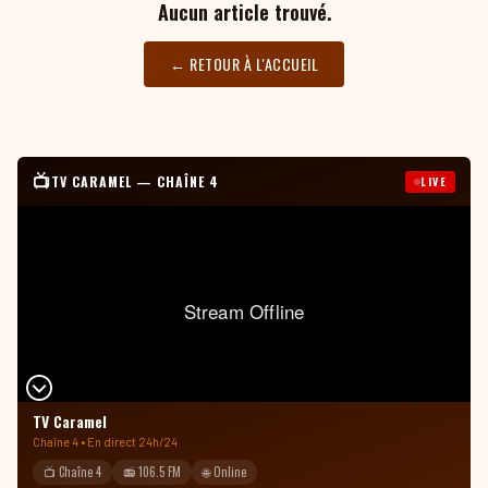
Aucun article trouvé.
← RETOUR À L'ACCUEIL
📺
TV CARAMEL — CHAÎNE 4
LIVE
TV Caramel
Chaîne 4 • En direct 24h/24
📺 Chaîne 4
📻 106.5 FM
🌐 Online