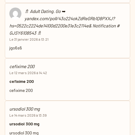
🚿 Adult Dating. Go ➥
yandex.com/poll/43o224okZdReGRb1Q8PXXJ?
hs=0522c2224de14100d2200e31e3c2114e& Notification #
GJSY6108543 🚿
Le 31 janvier 2026 à 13:21
jgo6s6
cefixime 200
Le 12 mars 2026 à 14:42
cefixime 200
cefixime 200
ursodiol 300 mg
Le 14 mars 2026 à 13:39
ursodiol 300 mg
ursodiol 300 mg