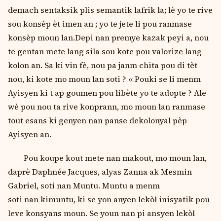
demach sentaksik plis semantik lafrik la; lѐ yo te rive
sou konsѐp ѐt imen an ; yo te jete li pou ranmase
konsѐp moun lan.Depi nan premye kazak peyi a, nou
te gentan mete lang sila sou kote pou valorize lang
kolon an. Sa ki vin fѐ, nou pa janm chita pou di tѐt
nou, ki kote mo moun lan soti ? « Pouki se li menm
Ayisyen ki t ap goumen pou libѐte yo te adopte ? Ale
wѐ pou nou ta rive konprann, mo moun lan ranmase
tout esans ki genyen nan panse dekolonyal pѐp
Ayisyen an.
Pou koupe kout mete nan makout, mo moun lan,
daprѐ Daphnée Jacques, alyas Zanna ak Mesmin
Gabriel, soti nan Muntu. Muntu a menm
soti nan kimuntu, ki se yon anyen lekòl inisyatik pou
leve konsyans moun. Se youn nan pi ansyen lekòl