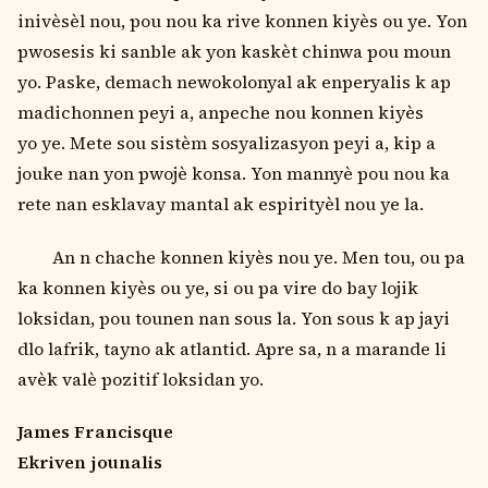
inivѐsѐl nou, pou nou ka rive konnen kiyѐs ou ye. Yon
pwosesis ki sanble ak yon kaskѐt chinwa pou moun
yo. Paske, demach newokolonyal ak enperyalis k ap
madichonnen peyi a, anpeche nou konnen kiyѐs
yo ye. Mete sou sistѐm sosyalizasyon peyi a, kip a
jouke nan yon pwojѐ konsa. Yon mannyѐ pou nou ka
rete nan esklavay mantal ak espirityѐl nou ye la.
An n chache konnen kiyѐs nou ye. Men tou, ou pa
ka konnen kiyѐs ou ye, si ou pa vire do bay lojik
loksidan, pou tounen nan sous la. Yon sous k ap jayi
dlo lafrik, tayno ak atlantid. Apre sa, n a marande li
avѐk valѐ pozitif loksidan yo.
James Francisque
Ekriven jounalis