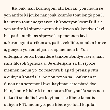
Kidonk, nan kosmogoni afriken an, yon moun se
yon antite ki jouke nan jouk kosmòs tout longѐ pou li
ka jwenn tout enegrasyon ak koyezyon kosmik li. Se
yon antite ki sipoze jwenn direksyon ak kondwit lavi
li, apati entelijans siperyѐ k ap mennen lavi
a. kosmogoni afriken an, pati avѐk lide, anndan linivѐ
a, genyen yon entelijans k ap mennen li. Yon
entelijans ou ka konsidere tankou Bondye lavi a, nan
sans filozofi Spinoza a. Se entelijans sa ki sipoze
mennen moun yo. Yo resevwa li apati prensip Ntu
a oubyen konatis la. Se pou rezon sa, Boukman te
dinou nan seremoni bwa kayiman, jete pòtrѐ dye
blan, koute libѐte ki nan nou an.Nan yon lòt sans nou
te ka di senbolis bwa kayiman, se libete konatis
oubyen NTU moun yo, pou libere yo total kapital.