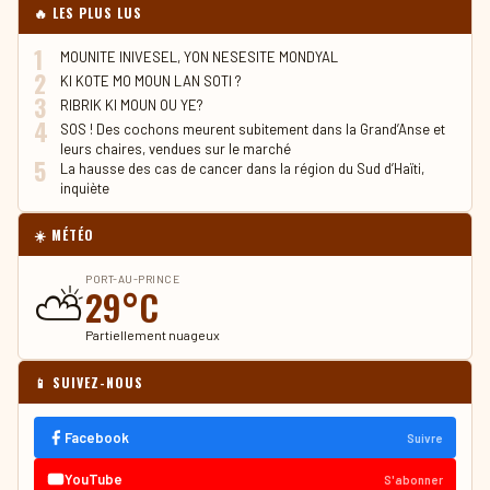
🔥 LES PLUS LUS
1
MOUNITE INIVESEL, YON NESESITE MONDYAL
2
KI KOTE MO MOUN LAN SOTI ?
3
RIBRIK KI MOUN OU YE?
4
SOS ! Des cochons meurent subitement dans la Grand’Anse et
leurs chaires, vendues sur le marché
5
La hausse des cas de cancer dans la région du Sud d’Haïti,
inquiète
☀️ MÉTÉO
PORT-AU-PRINCE
⛅
29°C
Partiellement nuageux
📱 SUIVEZ-NOUS
Facebook
Suivre
YouTube
S'abonner