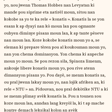
yo, nou jwenn Thomas Hobbes nan Levyatan ki
mande pou siprime eta natirѐl moun, sitou nan
kokobe sa yo te ka rele « konatis ». Konatis la se yon
esans k ap dyayi nan kò moun lan pou ogmante
oubyen diminye pisans moun lan, k ap tante pѐseve
nan moun lan. Koze kokobe konatis moun yo a, se
eleman ki prepare tѐren pou al koukouman moun yo,
nan yon chema dominasyon. Yon chema ki anpeche
moun yo moun. Se pou rezon sila, Spinoza limenm,
ankouje libere konatis moun yo, pou rive atenn
dimansyon pisans yo. Pou dayѐ, se menm konatis sa,
ou pral jwenn lakay moun yo, nan lojik afriken an, ki
rele « NTU » an. Pidouvan, nou pral dekòtike NTU a ki
se menm plimay avѐk konatis la. Pou n tounen sou
koze moun lan, anndan lang kreyòl la, ki t ap mache
kontre demach leksikal kolon an avѐk