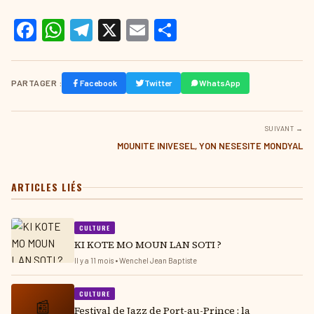
Facebook
WhatsApp
Telegram
X
Email
Partager
PARTAGER :
Facebook
Twitter
WhatsApp
SUIVANT →
MOUNITE INIVESEL, YON NESESITE MONDYAL
ARTICLES LIÉS
CULTURE
KI KOTE MO MOUN LAN SOTI ?
Il y a 11 mois • Wenchel Jean Baptiste
CULTURE
📰
Festival de Jazz de Port-au-Prince : la