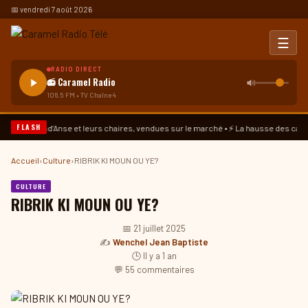
📅 vendredi 7 août 2026
☰
RADIO DIRECT
📻 Caramel Radio
106.5 FM • TV Chaîne 4
FLASH
urs chaires, vendues sur le marché • ⚡ La hausse des cas de cancer dans la région du
Accueil
›
Culture
›
RIBRIK KI MOUN OU YE?
CULTURE
RIBRIK KI MOUN OU YE?
📅 21 juillet 2025
✍️
Wenchel Jean Baptiste
🕒 Il y a 1 an
💬 55 commentaires