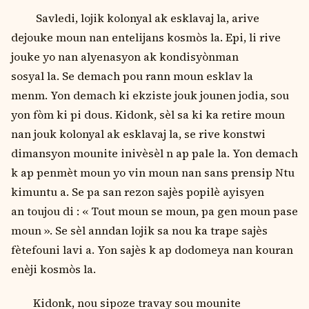
Savledi, lojik kolonyal ak esklavaj la, arive
dejouke moun nan entelijans kosmòs la. Epi, li rive
jouke yo nan alyenasyon ak kondisyònman
sosyal la. Se demach pou rann moun esklav la
menm. Yon demach ki ekziste jouk jounen jodia, sou
yon fòm ki pi dous. Kidonk, sѐl sa ki ka retire moun
nan jouk kolonyal ak esklavaj la, se rive konstwi
dimansyon mounite inivѐsѐl n ap pale la. Yon demach
k ap penmѐt moun yo vin moun nan sans prensip Ntu
kimuntu a. Se pa san rezon sajѐs popilѐ ayisyen
an toujou di : « Tout moun se moun, pa gen moun pase
moun ». Se sѐl anndan lojik sa nou ka trape sajѐs
fѐtefouni lavi a. Yon sajѐs k ap dodomeya nan kouran
enѐji kosmòs la.
Kidonk, nou sipoze travay sou mounite