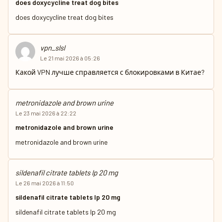
does doxycycline treat dog bites
does doxycycline treat dog bites
vpn_slsl
Le 21 mai 2026 à 05:26
Какой
VPN
лучше справляется с блокировками в Китае?
metronidazole and brown urine
Le 23 mai 2026 à 22:22
metronidazole and brown urine
metronidazole and brown urine
sildenafil citrate tablets lp 20 mg
Le 26 mai 2026 à 11:50
sildenafil citrate tablets lp 20 mg
sildenafil citrate tablets lp 20 mg