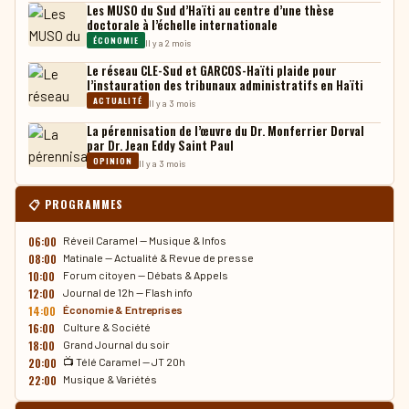
Les MUSO du Sud d’Haïti au centre d’une thèse
doctorale à l’échelle internationale
ÉCONOMIE
Il y a 2 mois
Le réseau CLE-Sud et GARCOS-Haïti plaide pour
l’instauration des tribunaux administratifs en Haïti
ACTUALITÉ
Il y a 3 mois
La pérennisation de l’œuvre du Dr. Monferrier Dorval
par Dr. Jean Eddy Saint Paul
OPINION
Il y a 3 mois
📋 PROGRAMMES
06:00
Réveil Caramel — Musique & Infos
08:00
Matinale — Actualité & Revue de presse
10:00
Forum citoyen — Débats & Appels
12:00
Journal de 12h — Flash info
14:00
Économie & Entreprises
16:00
Culture & Société
18:00
Grand Journal du soir
20:00
📺 Télé Caramel — JT 20h
22:00
Musique & Variétés