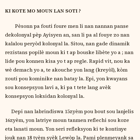
KI KOTE MO MOUN LAN SOTI ?
Pѐsonn pa fouti foure men li nan nannan panse
dekolonyal pѐp Ayisyen an, san li pa al fouye zo nan
kalalou peryòd kolonyal la. Sitou, nan gade dinamik
rezistans popilѐ moun ki t ap bouske libѐte yo a ; nan
lide pou konnen kisa yo t ap regle. Rapid vit, nou ka
wѐ demach yo a, te akouche yon lang (kreyòl), kòm
zouti pou kominike nan batay la. Epi, yon kwayans
sou konsepsyon lavi a, ki pa t tete lang avѐk
konsepsyon loksidan kolonyal la.
Depi nan labrindiswa 15zyѐm pou bout sou lanjelis
16zyѐm, yon latriye moun tanmen reflechi sou koze
eta lanati moun. Yon seri refleksyon ki te kontinye
jouk nan 18 tyѐm syѐk Lewòp la. Pami plenmeyank sa