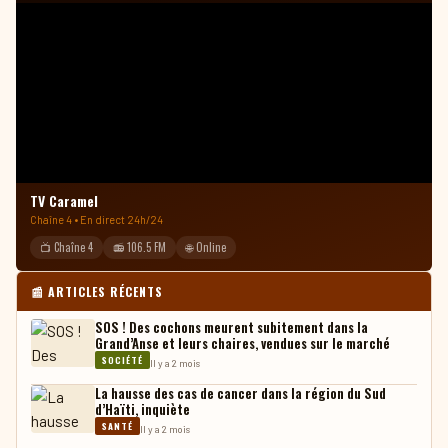
TV Caramel
Chaîne 4 • En direct 24h/24
📺 Chaîne 4
📻 106.5 FM
🌐 Online
📰 ARTICLES RÉCENTS
SOS ! Des cochons meurent subitement dans la
Grand’Anse et leurs chaires, vendues sur le marché
SOCIÉTÉ
Il y a 2 mois
La hausse des cas de cancer dans la région du Sud
d’Haïti, inquiète
SANTÉ
Il y a 2 mois