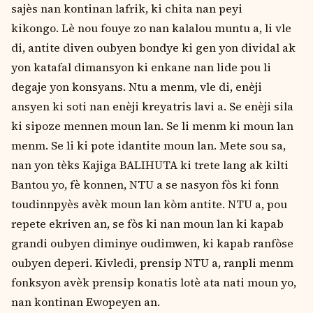
sajѐs nan kontinan lafrik, ki chita nan peyi
kikongo. Lѐ nou fouye zo nan kalalou muntu a, li vle
di, antite diven oubyen bondye ki gen yon dividal ak
yon katafal dimansyon ki enkane nan lide pou li
degaje yon konsyans. Ntu a menm, vle di, enѐji
ansyen ki soti nan enѐji kreyatris lavi a. Se enѐji sila
ki sipoze mennen moun lan. Se li menm ki moun lan
menm. Se li ki pote idantite moun lan. Mete sou sa,
nan yon tѐks Kajiga BALIHUTA ki trete lang ak kilti
Bantou yo, fѐ konnen, NTU a se nasyon fòs ki fonn
toudinnpyѐs avѐk moun lan kòm antite. NTU a, pou
repete ekriven an, se fòs ki nan moun lan ki kapab
grandi oubyen diminye oudimwen, ki kapab ranfòse
oubyen deperi. Kivledi, prensip NTU a, ranpli menm
fonksyon avѐk prensip konatis lotѐ ata nati moun yo,
nan kontinan Ewopeyen an.