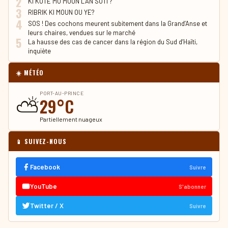
2
KI KOTE MO MOUN LAN SOTI ?
3
RIBRIK KI MOUN OU YE?
4
SOS ! Des cochons meurent subitement dans la Grand’Anse et
leurs chaires, vendues sur le marché
5
La hausse des cas de cancer dans la région du Sud d’Haïti,
inquiète
☀️ MÉTÉO
PORT-AU-PRINCE
⛅
29°C
Partiellement nuageux
📱 SUIVEZ-NOUS
Facebook
Suivre
YouTube
S'abonner
Twitter / X
Suivre