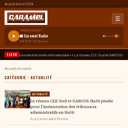
📅 jeudi 6 août 2026
☰
RADIO DIRECT
📻 Caramel Radio
106.5 FM • TV Chaîne 4
FLASH
 doctorale à l’échelle internationale • ⚡ Le réseau CLE-Sud et GARCOS-Haïti plaide p
Accueil
›
Actualité
CATÉGORIE :
ACTUALITÉ
ACTUALITÉ
Le réseau CLE-Sud et GARCOS-Haïti plaide
pour l’instauration des tribunaux
administratifs en Haïti
Il y a 2 mois • Jabin Phontus