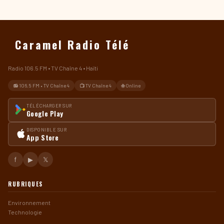
Caramel Radio Télé
Radio 106.5 FM • TV Chaîne 4 • Haïti
📻 106.5 FM • TV Chaîne 4
📺 TV Chaîne 4
🌐 Online
TÉLÉCHARGER SUR
Google Play
DISPONIBLE SUR
App Store
f
▶
𝕏
RUBRIQUES
Environnement
Technologie