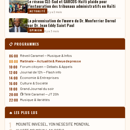
Le réseau CLE-Sud et GARCOS-Haïti plaide pour
l’instauration des tribunaux administratifs en Haïti
ACTUALITÉ
Il y a 2 mois
La pérennisation de l’œuvre du Dr. Monferrier Dorval
par Dr. Jean Eddy Saint Paul
OPINION
Il y a 3 mois
📋 PROGRAMMES
06:00
Réveil Caramel — Musique & Infos
08:00
Matinale — Actualité & Revue de presse
10:00
Forum citoyen — Débats & Appels
12:00
Journal de 12h — Flash info
14:00
Économie & Entreprises
16:00
Culture & Société
18:00
Grand Journal du soir
20:00
📺 Télé Caramel — JT 20h
22:00
Musique & Variétés
🔥 LES PLUS LUS
1
MOUNITE INIVESEL, YON NESESITE MONDYAL