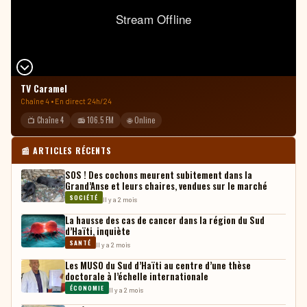
TV Caramel
Chaîne 4 • En direct 24h/24
📺 Chaîne 4
📻 106.5 FM
🌐 Online
📰 ARTICLES RÉCENTS
SOS ! Des cochons meurent subitement dans la
Grand’Anse et leurs chaires, vendues sur le marché
SOCIÉTÉ
Il y a 2 mois
La hausse des cas de cancer dans la région du Sud
d’Haïti, inquiète
SANTÉ
Il y a 2 mois
Les MUSO du Sud d’Haïti au centre d’une thèse
doctorale à l’échelle internationale
ÉCONOMIE
Il y a 2 mois