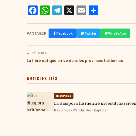
Facebook
WhatsApp
Telegram
X
Email
Partage
PARTAGER :
Facebook
Twitter
WhatsApp
← PRÉCÉDENT
La fibre optique arrive dans les provinces haïtiennes
ARTICLES LIÉS
DIASPORA
La diaspora haïtienne investit massive
Il y a 3 mois • Wenchel Jean Baptiste