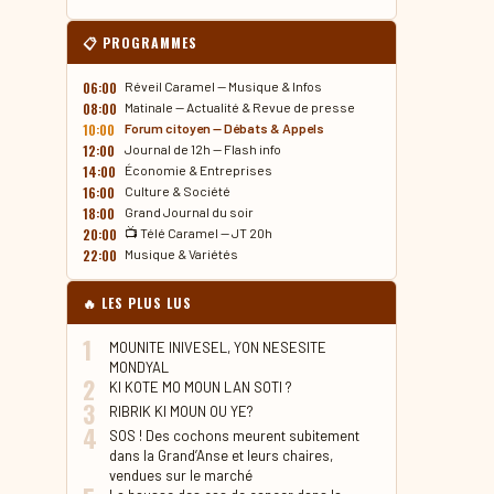
📋 PROGRAMMES
06:00
Réveil Caramel — Musique & Infos
08:00
Matinale — Actualité & Revue de presse
10:00
Forum citoyen — Débats & Appels
12:00
Journal de 12h — Flash info
14:00
Économie & Entreprises
16:00
Culture & Société
18:00
Grand Journal du soir
20:00
📺 Télé Caramel — JT 20h
22:00
Musique & Variétés
🔥 LES PLUS LUS
1
MOUNITE INIVESEL, YON NESESITE
MONDYAL
2
KI KOTE MO MOUN LAN SOTI ?
3
RIBRIK KI MOUN OU YE?
4
SOS ! Des cochons meurent subitement
dans la Grand’Anse et leurs chaires,
vendues sur le marché