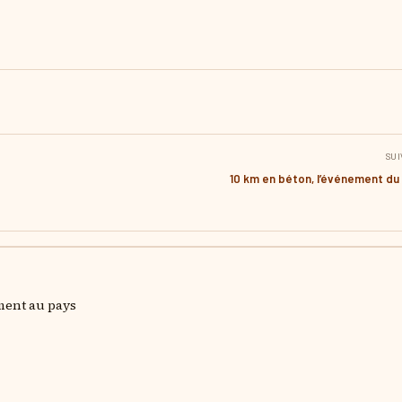
r
SUI
10 km en béton, l’événement du 
ment au pays