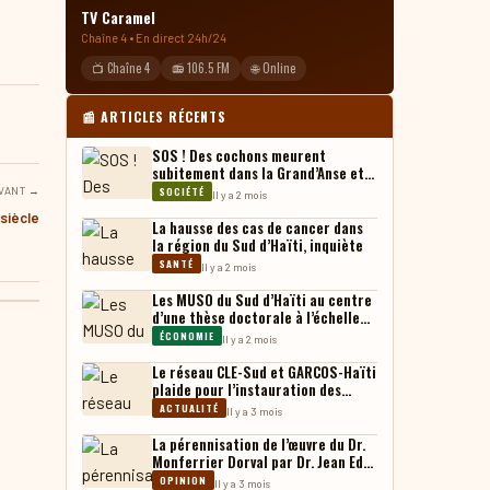
TV Caramel
Chaîne 4 • En direct 24h/24
📺 Chaîne 4
📻 106.5 FM
🌐 Online
📰 ARTICLES RÉCENTS
SOS ! Des cochons meurent
subitement dans la Grand’Anse et
leurs chaires, vendues sur le
VANT →
SOCIÉTÉ
Il y a 2 mois
marché
siècle
La hausse des cas de cancer dans
la région du Sud d’Haïti, inquiète
SANTÉ
Il y a 2 mois
Les MUSO du Sud d’Haïti au centre
d’une thèse doctorale à l’échelle
internationale
ÉCONOMIE
Il y a 2 mois
Le réseau CLE-Sud et GARCOS-Haïti
plaide pour l’instauration des
tribunaux administratifs en Haïti
ACTUALITÉ
Il y a 3 mois
La pérennisation de l’œuvre du Dr.
Monferrier Dorval par Dr. Jean Eddy
Saint Paul
OPINION
Il y a 3 mois