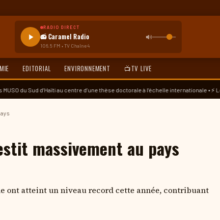
RADIO DIRECT
📻 Caramel Radio
106.5 FM • TV Chaîne 4
MIE
EDITORIAL
ENVIRONNEMENT
📺TV LIVE
Haïti au centre d’une thèse doctorale à l’échelle internationale • ⚡ Le réseau CLE-
pays
vestit massivement au pays
ne ont atteint un niveau record cette année, contribuant