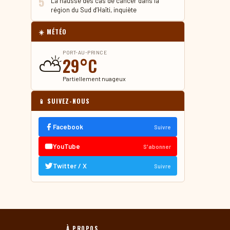
5
La hausse des cas de cancer dans la
région du Sud d’Haïti, inquiète
☀️ MÉTÉO
PORT-AU-PRINCE
⛅
29°C
Partiellement nuageux
📱 SUIVEZ-NOUS
Facebook
Suivre
YouTube
S'abonner
Twitter / X
Suivre
À PROPOS