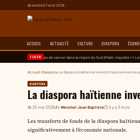
📅 vendredi 7 août 2026
ACCUEIL
ACTUALITÉ
CULTURE
DIASPORA
ÉCONO
FLASH
sse des cas de cancer dans la région du Sud d’Haïti, inquiète • ⚡ Les MUSO du Sud d’
Accueil
›
Diaspora
›
La diaspora haïtienne investit massivement au 
DIASPORA
La diaspora haïtienne in
📅 20 mai 2026
✍️
Wenchel Jean Baptiste
🕒 Il y a 3 mois
Les transferts de fonds de la diaspora haïtien
significativement à l’économie nationale.