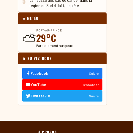
5
La hausse des cas de cancer dans la
région du Sud d’Haïti, inquiète
☀️ MÉTÉO
PORT-AU-PRINCE
⛅
29°C
Partiellement nuageux
📱 SUIVEZ-NOUS
Facebook
Suivre
YouTube
S'abonner
Twitter / X
Suivre
À PROPOS