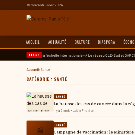
📅 mercredi 5 août 2026
ACCUEIL
ACTUALITÉ
CULTURE
DIASPORA
ÉCONO
FLASH
 doctorale à l’échelle internationale • ⚡ Le réseau CLE-Sud et GARCOS-Haïti plaide p
Accueil
›
Santé
CATÉGORIE :
SANTÉ
SANTÉ
La hausse des cas de cancer dans la rég
Il y a 2 mois • Jabin Phontus
SANTÉ
📰
Campagne de vaccination : le Ministère 