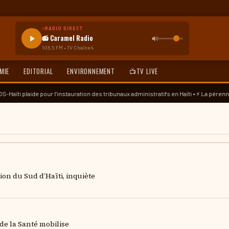
RADIO DIRECT
📻 Caramel Radio
106.5 FM • TV Chaîne 4
MIE
EDITORIAL
ENVIRONNEMENT
📺TV LIVE
our l’instauration des tribunaux administratifs en Haïti • ⚡ La pérennisation de l’œ
ion du Sud d’Haïti, inquiète
de la Santé mobilise