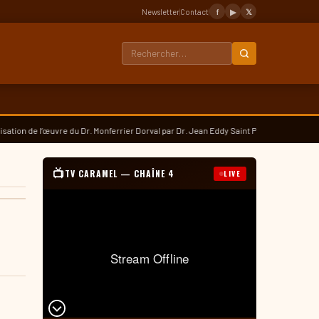
Newsletter
|
Contact
|
f
▶
𝕏
uvre du Dr. Monferrier Dorval par Dr. Jean Eddy Saint Paul • ⚡ 10 km en béton, l’évé
📺
TV CARAMEL — CHAÎNE 4
LIVE