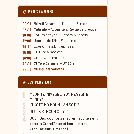
📋 PROGRAMMES
06:00
Réveil Caramel — Musique & Infos
08:00
Matinale — Actualité & Revue de presse
10:00
Forum citoyen — Débats & Appels
12:00
Journal de 12h — Flash info
14:00
Économie & Entreprises
16:00
Culture & Société
18:00
Grand Journal du soir
20:00
📺 Télé Caramel — JT 20h
22:00
Musique & Variétés
🔥 LES PLUS LUS
1
MOUNITE INIVESEL, YON NESESITE
MONDYAL
2
KI KOTE MO MOUN LAN SOTI ?
3
RIBRIK KI MOUN OU YE?
4
SOS ! Des cochons meurent subitement
dans la Grand’Anse et leurs chaires,
vendues sur le marché