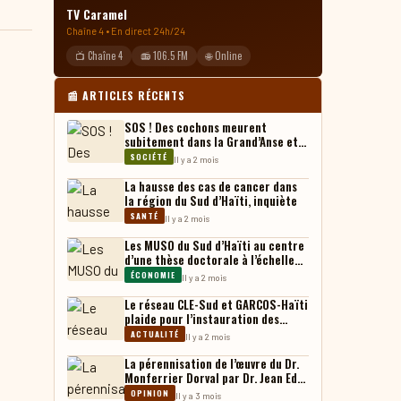
TV Caramel
Chaîne 4 • En direct 24h/24
📺 Chaîne 4
📻 106.5 FM
🌐 Online
📰 ARTICLES RÉCENTS
SOS ! Des cochons meurent
subitement dans la Grand’Anse et
leurs chaires, vendues sur le
SOCIÉTÉ
Il y a 2 mois
marché
La hausse des cas de cancer dans
la région du Sud d’Haïti, inquiète
SANTÉ
Il y a 2 mois
Les MUSO du Sud d’Haïti au centre
d’une thèse doctorale à l’échelle
internationale
ÉCONOMIE
Il y a 2 mois
Le réseau CLE-Sud et GARCOS-Haïti
plaide pour l’instauration des
tribunaux administratifs en Haïti
ACTUALITÉ
Il y a 2 mois
La pérennisation de l’œuvre du Dr.
Monferrier Dorval par Dr. Jean Eddy
Saint Paul
OPINION
Il y a 3 mois